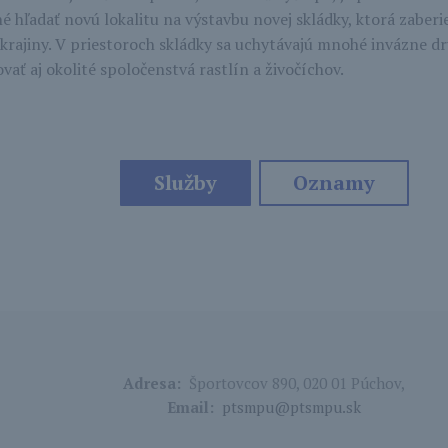
 hľadať novú lokalitu na výstavbu novej skládky, ktorá zaberie
rajiny. V priestoroch skládky sa uchytávajú mnohé invázne dru
ť aj okolité spoločenstvá rastlín a živočíchov.
Služby
Oznamy
Adresa:
Športovcov 890, 020 01 Púchov,
Email:
ptsmpu@ptsmpu.sk