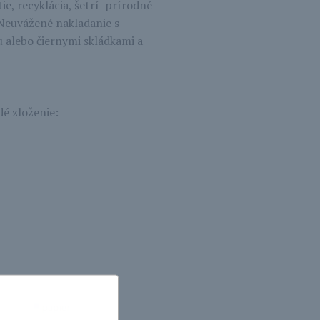
ie, recyklácia, šetrí prírodné
. Neuvážené nakladanie s
 alebo čiernymi skládkami a
é zloženie: