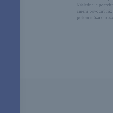
Následne je potrebné
zmení pôvodný ráz k
potom môžu ohrozova