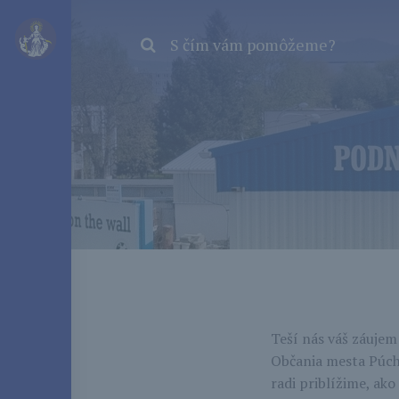
S čím vám pomôžeme?
Teší nás váš záujem 
Občania mesta Púcho
radi priblížime, ak