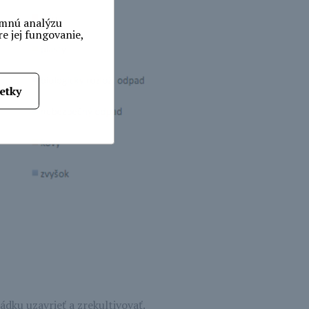
ymnú analýzu
e jej fungovanie,
etky
ádku uzavrieť a zrekultivovať.