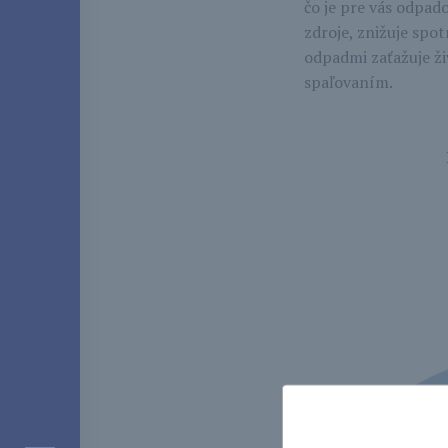
čo je pre vás odpad
zdroje, znižuje spo
odpadmi zaťažuje ži
spaľovaním.