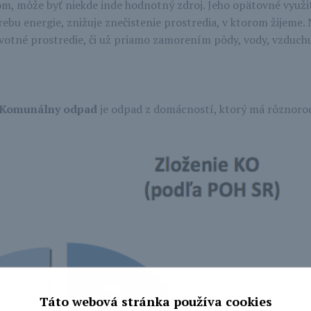
om, môže byť niekde inde hodnotný zdroj. Jeho opätovné využit
trebu energie, znižuje znečistenie prostredia, v ktorom žijeme
votné prostredie, či už priamo zamorením pôdy, vody, vzduchu
Komunálny odpad
je odpad z domácností, ktorý má rôznorod
Táto webová stránka používa cookies