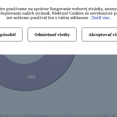
ies používame na správne fungovanie webovej stránky, anon
ylepšovanie našich stránok. Niektoré Cookies sú nevyhnutné pr
iné môžeme používať len s vaším súhlasom -
Zistiť viac
.
spôsobiť
Odmietnuť všetky
Akceptovať vš
u má svoju určitú kapacitu, ktorú keď vyčerpá, je potrebné skl