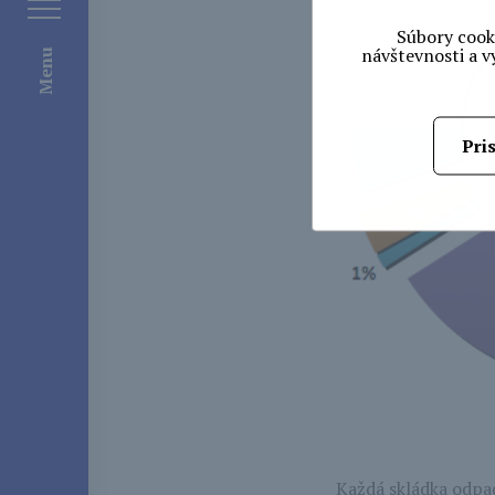
Súbory cook
návštevnosti a v
Pri
Každá skládka odpad